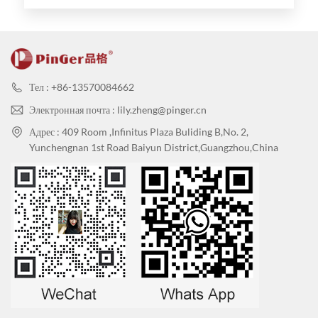
защитные экраны для стен
плесени для офисных
зданий
Тел : +86-13570084662
Электронная почта : lily.zheng@pinger.cn
Адрес : 409 Room ,Infinitus Plaza Buliding B,No. 2,
Yunchengnan 1st Road Baiyun District,Guangzhou,China