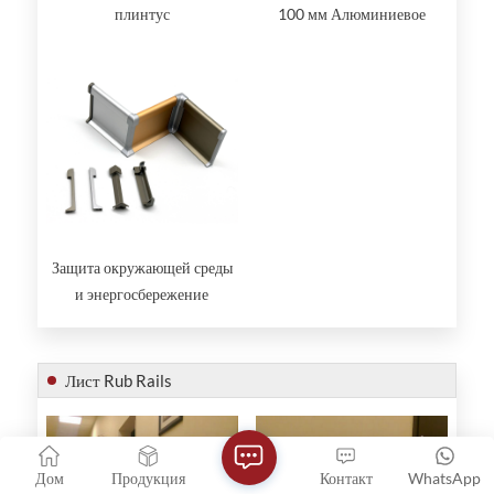
плинтус
100 мм Алюминиевое
настенное основание
Защита окружающей среды
и энергосбережение
алюминиевый плинтус для
светодиодной подсветки
настенного основания
Лист Rub Rails
Дом
Продукция
Контакт
WhatsApp