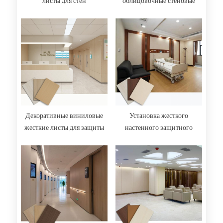
листы для стен
облицовочные стеновые
панели, устойчивые к
плесени, для больничных
палат и коридоров.
Декоративные виниловые
Установка жесткого
жесткие листы для защиты
настенного защитного
стен, сверхпрочные,
покрытия
гигиеничные, под дерево,
для больниц.