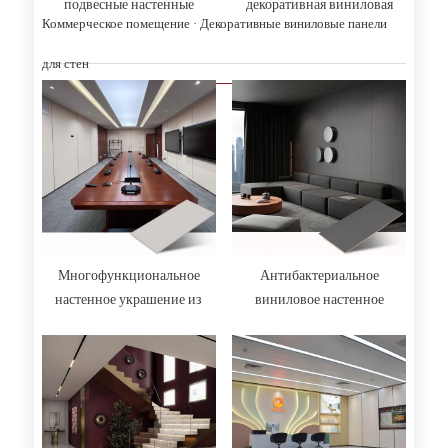
подвесные настенные
декоративная виниловая
Коммерческое помещение · Декоративные виниловые панели
панели система
настенная плитка
для стен
Многофункциональное
Антибактериальное
настенное украшение из
виниловое настенное
винилового листа
покрытие