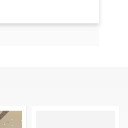
ечивая здоровье людей.
пределенным экологическим показателям и
, отсутствие загрязнения и пригодность для
асти устойчивого развития. Мы продолжим
ровую окружающую среду. Наше долгосрочное
HR513W
Перила из винила и алюминия в однотонном
цвете дерева;
Диаметр 38 мм, длина 5 м
Расстояние от стены 38 мм
ойкими, устойчивыми к царапинам и истиранию,
тке поверхности. Поверхностный слой имеет