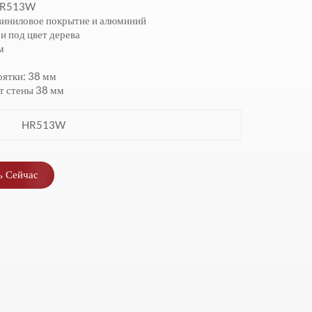
HR513W
виниловое покрытие и алюминий
и под цвет дерева
м
оятки: 38 мм
т стены 38 мм
HR513W
ь Сейчас