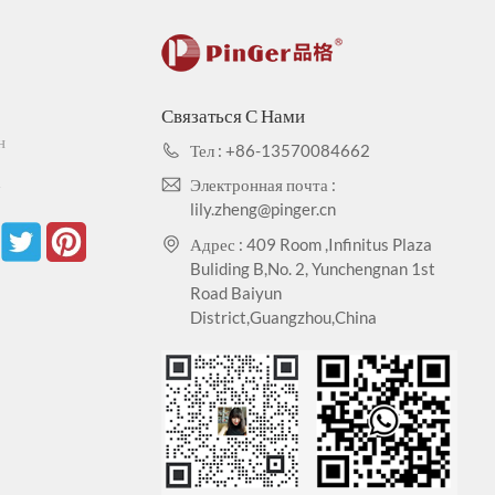
 с процедурами, указанными в ASTM D256-10EL,
димости поглощать формальдегид TVOC:ISO 16000-
Связаться С Нами
ться в течение длительного времени.
н
Тел : +86-13570084662
а
Электронная почта :
lily.zheng@pinger.cn
тся. Испытание на окрашивание: EN423:2001.
Адрес : 409 Room ,Infinitus Plaza
Buliding B,No. 2, Yunchengnan 1st
м стандартов сертификации ISO9001/14001/45001
Road Baiyun
District,Guangzhou,China
14001/45001.
еплового расширения и холодного сжатия,
вно противостоит большинству кислот, щелочей,
д.