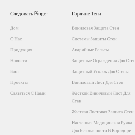
Обеспечить жесткую
Винил
Материалы профиля
Следовать Pinger
Горячие Теги
Дом
Виниловая Защита Стен
Нет токсичных газов, формальдегид сертифициро
Алюминий 6063-T 5 оксидирован, что
О Нас
Системы Защиты Стен
Продукция
Аварийные Рельсы
Прочная, водонепроницаемая, легкоочищаема
Новости
Защитные Ограждения Для Сте
Блог
Защитный Уголок Для Стены
Предоставить сертифицированный материал ISO9
Проекты
Виниловый Лист Для Стен
для низкоэм
Связаться С Нами
Жесткий Виниловый Лист Для
Стен
Испытано в соответствии с ASTM D 543-1
Жесткая Листовая Защита Стен
практически не меняет размер при изменении т
Настенная Медицинская Ручка
с
Для Безопасности В Коридоре