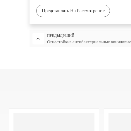
или толуол. Поэтому их можно установить в один
Представлять На Рассмотрение
A: Вы упомянули, что получили сертификацию EPD
B: Сертификация EPD — это оценка всего жизнен
принципам устойчивого развития. Мы получили эт
ПРЕДЫДУЩИЙ
вторичной переработки нашей продукции, но так
Огнестойкие антибактериальные виниловые
разрабатывать инновационные продукты, вносить
HR511
видение — достичь устойчивого развития и стать
Перила из винила и алюминия, одноцветные
Высота 200мм, длина 5м
Диаметр 38 мм, длина 5 м
Расстояние от стены 38 мм
2,0 мм виниловая накладка имеет мелкие част
антибактериальными и защитными функциями