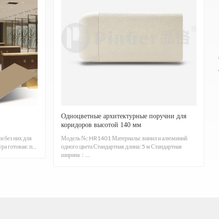
гко чистить.
ЕНИ И ДЫМООБРАЗОВАНИЕ: ASTM E84, КЛАСС A,
не капает.
ост патогенных организмов, таких как Escherichia
10.
Одноцветные архитектурные поручни для
коридоров высотой 140 мм
m rope, короткостебельную проросшую плесень,
 без них для
Модель №: HR1401 Материалы: винил и алюминий
а готовая: п...
одного цвета Стандартная длина: 5 м Стандартная
ширина：...
рости горения и/или степени и времени горения