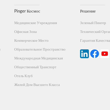
, имеющие ударную вязкость 1 кг, испытанные в соответствии
GB8624 -2012, Ударная прочность пластмасс.
Pinger Космос
Решение
6.
Экологически чистый
2. Прочный и долговечный
Медицинские Учреждения
Зеленый Пингер
ван. Вы можете зарегистрироваться немедленно, и нет необхо
 обеспечивает отсутствие ржавчины и может эффективно использова
Офисная Зона
Технический Орга
3-6-9 и SGS:CA CDPH 01350 -VOC
Коммерческое Место
Гарантия Качеств
7.
Не оставляет пятен
я поверхность, устойчивая к загрязнениям, нелегко окрашивае
н
Образовательное Пространство
8. Сертифицировано по стандарту ISO
Международная Медицинская
001/14001/45001. Профили должны соответствовать требования
Общественный Транспорт
иссионной продукции и стандарта эмиссии продукции ISO9001/
Отель Клуб
9.
Химическая и КОРРОЗИОННАЯ
Сопротивление
Жилой Дом Высшего Класса
4/ASTM D2240-15/ASTM D638-14. Отлично, малый коэффициент т
емпературы. Антибактериальный и бактериостатический, эффекти
олей, спиртов, коррозии йода, растительного масла, щелоков и т. 