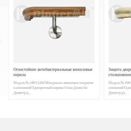
противоскол
Обеспечить поручни, соответствующие клас
концентра
Материал смолы богат ионами серебра, что подавл
co
Огнестойкие антибактериальные виниловые
Защита двер
перила
столкновен
ASTM G21-15, отлично, влагостойкий и устойч
Модель №: HR512W Материалы: виниловое покрытие
Модель №: HR5
и алюминий Одноцветный ширина 51мм Длина 5м
алюминий Одн
Диаметр р...
Диаметр ру...
Согласно испытаниям в соответствии с процеду