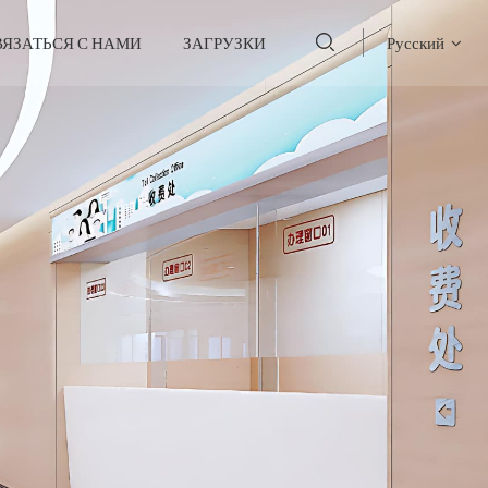
ВЯЗАТЬСЯ С НАМИ
ЗАГРУЗКИ
Русский
English
français
Deutsch
русский
italiano
español
português
العربية