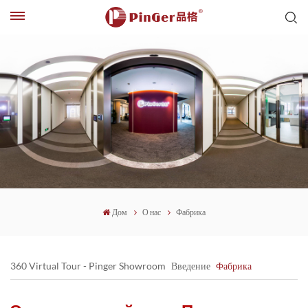
Дом
О нас
Фабрика
360 Virtual Tour - Pinger Showroom
Введение
Фабрика
Pinger Office
Pinger Honor
Сила пин-гера
История