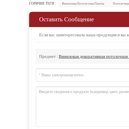
образующегося при горении, составляет t0 (нетоксич
ГОРЯЧИЕ ТЕГИ :
Виниловая Потолочная Плитка
Потолочны
Оставить Сообщение
Коммерческое использование
Благодаря богатым цветам, разнообразным стилям и 
Если вас заинтересовала наша продукция и вы х
класса. Он подходит для медицинской техники, гости
Кроме того, поскольку продукт устойчив к плесени, 
беспыльным помещениям, таким как высокоточные эл
Предмет :
Виниловая декоративная потолочная