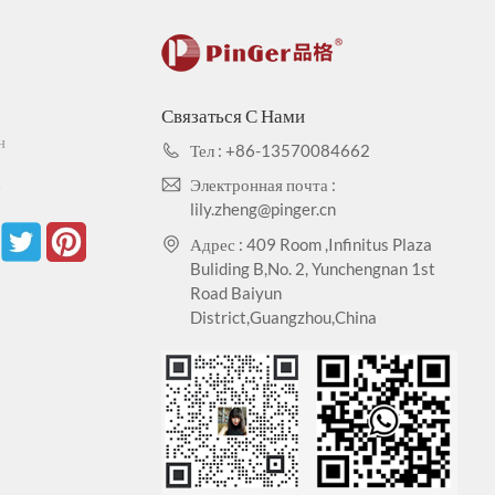
Связаться С Нами
н
Тел : +86-13570084662
а
Электронная почта :
lily.zheng@pinger.cn
Адрес : 409 Room ,Infinitus Plaza
Buliding B,No. 2, Yunchengnan 1st
Road Baiyun
District,Guangzhou,China