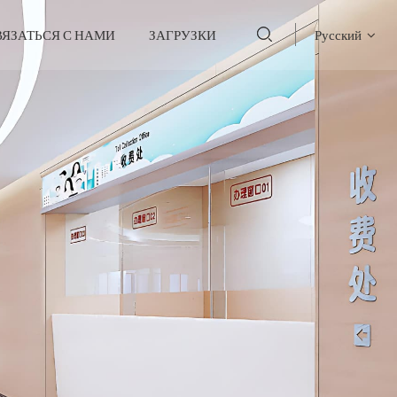
ВЯЗАТЬСЯ С НАМИ
ЗАГРУЗКИ
Русский
English
français
Deutsch
русский
italiano
español
português
العربية