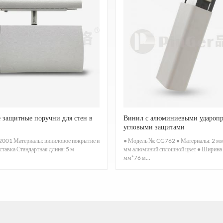
 защитные поручни для стен в
Винил с алюминиевыми удароп
угловыми защитами
001 Материалы: виниловое покрытие и
● Модель №: CG762 ● Материалы: 2 мм
тавка Стандартная длина: 5 м
мм алюминий сплошной цвет ● Ширина 
мм*76 м...