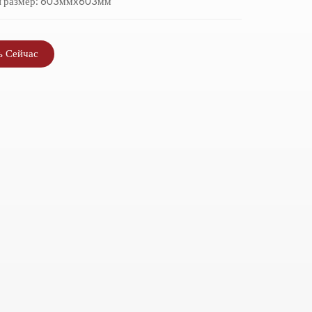
й размер: 603ммx603мм
ь Сейчас