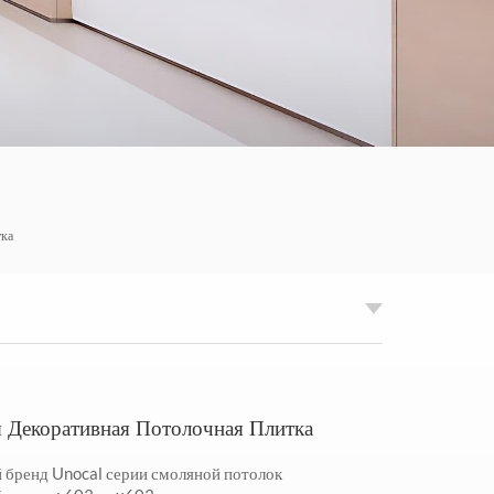
한국의
Tiếng việt
Indonesia
中文
тка
 Декоративная Потолочная Плитка
 бренд Unocal серии смоляной потолок