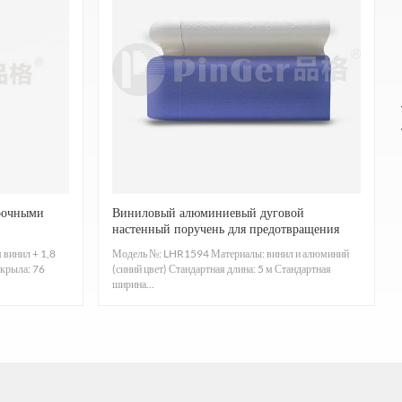
рочными
Виниловый алюминиевый дуговой
настенный поручень для предотвращения
столкновений
 винил + 1,8
Модель №: LHR1594 Материалы: винил и алюминий
крыла: 76
(синий цвет) Стандартная длина: 5 м Стандартная
ширина...